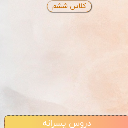
کلاس ششم
دروس پسرانه